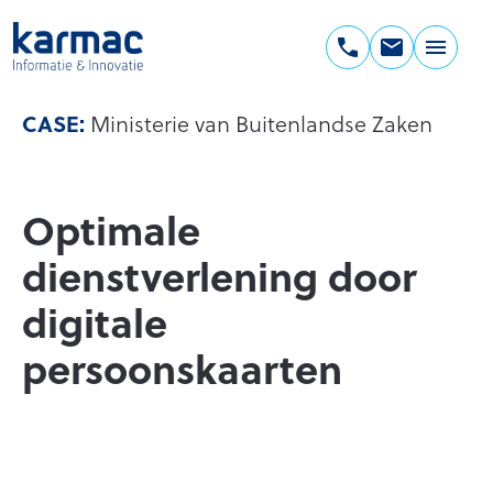
Ga
naar
de
Karmac
inhoud
Informatie
CASE:
Ministerie van Buitenlandse Zaken
&
Innovatie
Optimale
dienstverlening door
digitale
persoonskaarten