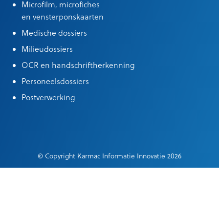
Microfilm, microfiches
en vensterponskaarten
Medische dossiers
Milieudossiers
OCR en handschriftherkenning
Personeelsdossiers
Postverwerking
© Copyright Karmac Informatie Innovatie 2026
Algemene leveringsvoorwaarden
|
Cookieinstellingen
|
General terms
of delivery
|
Privacy verklaring