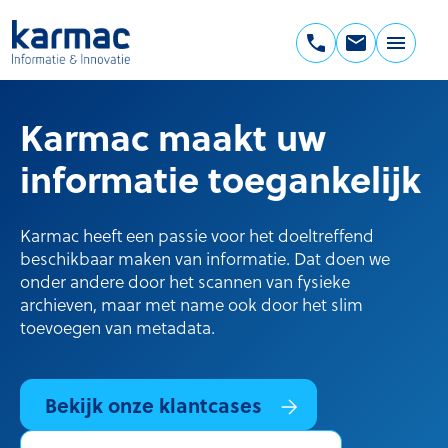
Ga
naar
de
Karmac
inhoud
Informatie
Karmac maakt uw
&
Innovatie
informatie toegankelijk
Karmac heeft een passie voor het doeltreffend
beschikbaar maken van informatie. Dat doen we
onder andere door het scannen van fysieke
archieven, maar met name ook door het slim
toevoegen van metadata.
Bekijk onze klantcases