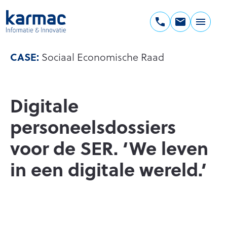
Ga
naar
de
Karmac
inhoud
Informatie
CASE:
Sociaal Economische Raad
&
Innovatie
Digitale
personeelsdossiers
voor de SER. ‘We leven
in een digitale wereld.’