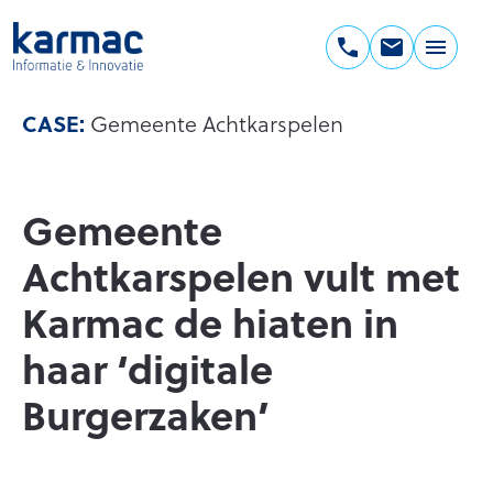
Ga
naar
de
Karmac
inhoud
Informatie
CASE:
Gemeente Achtkarspelen
&
Innovatie
Gemeente
Achtkarspelen vult met
Karmac de hiaten in
haar ‘digitale
Burgerzaken’