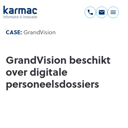
Ga
naar
de
Karmac
inhoud
Informatie
CASE:
GrandVision
&
Innovatie
GrandVision beschikt
over digitale
personeelsdossiers