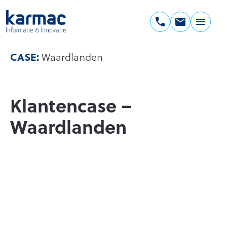
Ga
naar
de
Karmac
inhoud
Informatie
CASE:
Waardlanden
&
Innovatie
Klantencase –
Waardlanden