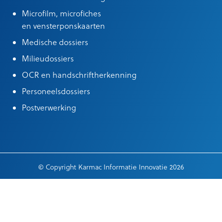
Microfilm, microfiches
en vensterponskaarten
Medische dossiers
Milieudossiers
OCR en handschriftherkenning
Personeelsdossiers
Postverwerking
© Copyright Karmac Informatie Innovatie 2026
Algemene leveringsvoorwaarden
|
Cookieinstellingen
|
General terms
of delivery
|
Privacy verklaring