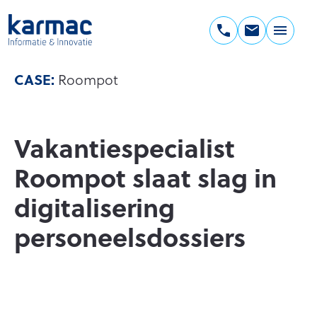
Ga
naar
de
Karmac
inhoud
Informatie
CASE:
Roompot
&
Innovatie
Vakantiespecialist
Roompot slaat slag in
digitalisering
personeelsdossiers