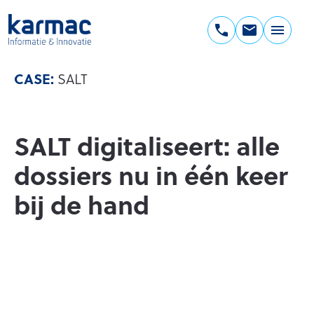
Ga
naar
de
Karmac
inhoud
Informatie
CASE:
SALT
&
Innovatie
SALT digitaliseert: alle
dossiers nu in één keer
bij de hand