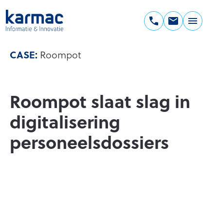
Ga
naar
de
Karmac
inhoud
Informatie
CASE:
Roompot
&
Innovatie
Roompot slaat slag in
digitalisering
personeelsdossiers