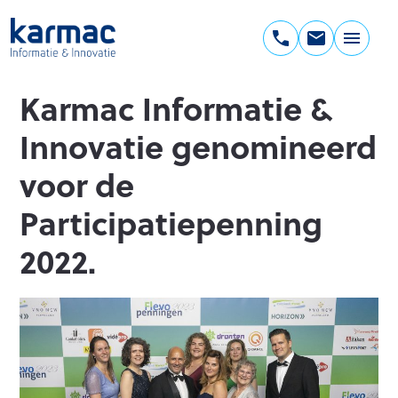
Ga
naar
de
Karmac
inhoud
Informatie
Karmac Informatie &
&
Innovatie
Innovatie genomineerd
voor de
Participatiepenning
2022.