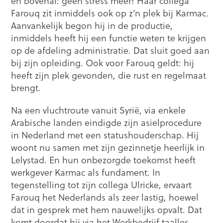
en bovenal: geen stress meer! Haar collega
Farouq zit inmiddels ook op z’n plek bij Karmac.
Aanvankelijk begon hij in de productie,
inmiddels heeft hij een functie weten te krijgen
op de afdeling administratie. Dat sluit goed aan
bij zijn opleiding. Ook voor Farouq geldt: hij
heeft zijn plek gevonden, die rust en regelmaat
brengt.
Na een vluchtroute vanuit Syrië, via enkele
Arabische landen eindigde zijn asielprocedure
in Nederland met een statushouderschap. Hij
woont nu samen met zijn gezinnetje heerlijk in
Lelystad. En hun onbezorgde toekomst heeft
werkgever Karmac als fundament. In
tegenstelling tot zijn collega Ulricke, ervaart
Farouq het Nederlands als zeer lastig, hoewel
dat in gesprek met hem nauwelijks opvalt. Dat
komt doordat hij via het Werkbedrijf taalles