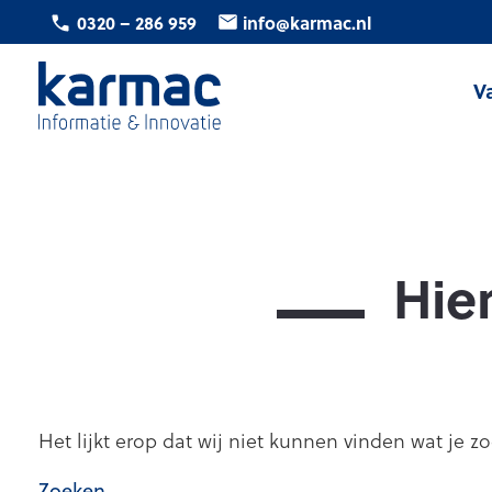
Ga
0320 – 286 959
info@karmac.nl
naar
de
V
inhoud
Karmac
Informatie
&
Innovatie
Hier
Het lijkt erop dat wij niet kunnen vinden wat je z
Zoeken…