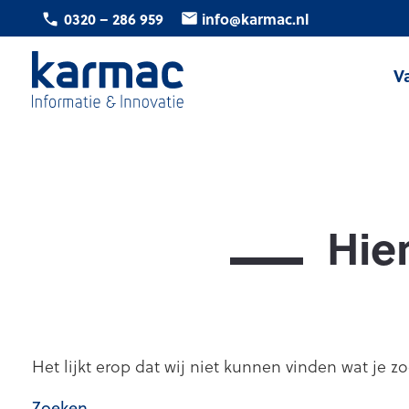
Ga
0320 – 286 959
info@karmac.nl
naar
de
V
inhoud
Karmac
Informatie
&
Innovatie
Hier
Het lijkt erop dat wij niet kunnen vinden wat je z
Zoeken…