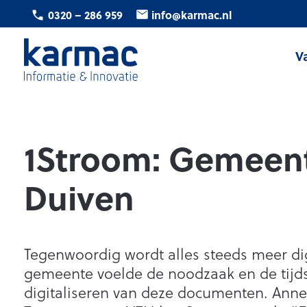
Ga
0320 – 286 959
info@karmac.nl
naar
de
V
inhoud
Karmac
Informatie
&
Innovatie
1Stroom: Gemeen
Duiven
Tegenwoordig wordt alles steeds meer di
gemeente voelde de noodzaak en de tijds
digitaliseren van deze documenten. Annel