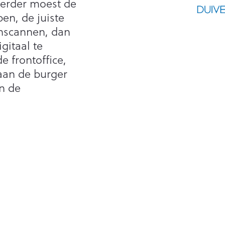
Eerder moest de
en, de juiste
inscannen, dan
gitaal te
e frontoffice,
aan de burger
n de