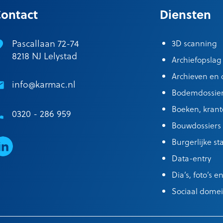
ontact
Diensten
Pascallaan 72-74
3D scanning
8218 NJ Lelystad
Archiefopslag
Archieven en c
info@karmac.nl
Bodemdossie
Boeken, krante
0320 - 286 959
Bouwdossiers
Burgerlijke st
inkedIn
Data-entry
Dia’s, foto’s 
Sociaal dome