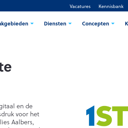
Vacatures
Kennisbank
akgebieden
Diensten
Concepten
K
te
gitaal en de
druk voor het
ies Aalbers,