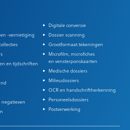
Digitale conversie
 en -vernietiging
Dossier scanning
ollecties
Grootformaat tekeningen
rs
Microfilm, microfiches
en vensterponskaarten
n en tijdschriften
Medische dossiers
Milieudossiers
and
OCR en handschriftherkenning
Personeelsdossiers
en negatieven
Postverwerking
in