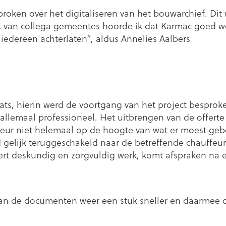
roken over het digitaliseren van het bouwarchief. Dit 
k van collega gemeentes hoorde ik dat Karmac goed we
iedereen achterlaten”, aldus Annelies Aalbers
ats, hierin werd de voortgang van het project bespro
liep allemaal professioneel. Het uitbrengen van de offe
feur niet helemaal op de hoogte van wat er moest ge
d gelijk teruggeschakeld naar de betreffende chauffeu
vert deskundig en zorgvuldig werk, komt afspraken na 
van de documenten weer een stuk sneller en daarmee oo