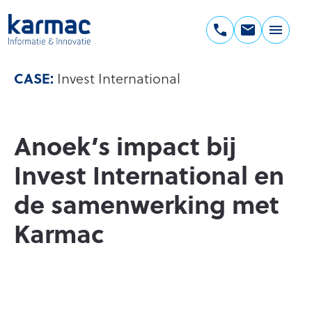
Ga
naar
de
Karmac
inhoud
Informatie
CASE:
Invest International
&
Innovatie
Anoek’s impact bij
Invest International en
de samenwerking met
Karmac