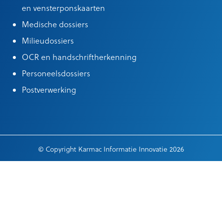
en vensterponskaarten
Medische dossiers
Milieudossiers
OCR en handschriftherkenning
Personeelsdossiers
Postverwerking
© Copyright Karmac Informatie Innovatie 2026
Algemene leveringsvoorwaarden
|
Cookieinstellingen
|
General terms
of delivery
|
Privacy verklaring