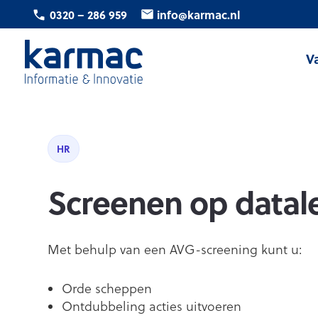
Ga
0320 – 286 959
info@karmac.nl
naar
de
V
inhoud
Karmac
Informatie
&
Innovatie
HR
Screenen op datal
Met behulp van een AVG-screening kunt u:
Orde scheppen
Ontdubbeling acties uitvoeren