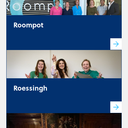
Roompot
Vakantiespecialist Roompot slaat
slag in digitalisering
personeelsdossiers
Roessingh
Klantcase – Roessingh