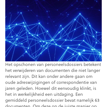
Het opschonen van personeelsdossiers betekent
het verwijderen van documenten die niet langer
relevant zijn. Dit kan onder andere gaan om
oude adreswijzigingen of correspondentie van
jaren geleden. Hoewel dit eenvoudig klinkt, is
het in werkelijkheid een uitdaging. Een
gemiddeld personeelsdossier bevat namelijk 63
documenten. Om deze op de juiste manier op